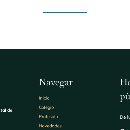
Navegar
Ho
pú
Inicio
Colegio
stal de
Profesión
De l
Novedades