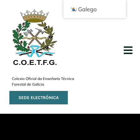
Skip
Galego
to
content
Tog
Nav
INICIO
Colexio Oficial da Enxeñaría Técnica
Forestal de Galicia
COLEXIO
SEDE ELECTRÓNICA
PROFESIÓN
ACTUALIDADE
EMPREGO